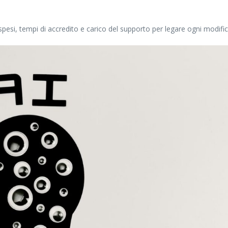
esi, tempi di accredito e carico del supporto per legare ogni modific