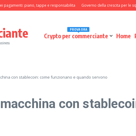
gamenti: piano, tappe e responsabilita
Governo della crescita per le squadre 
ciante
PROVA ORA
Crypto per commerciante
Home
business
china con stablecoin: come funzionano e quando servono
macchina con stablecoi