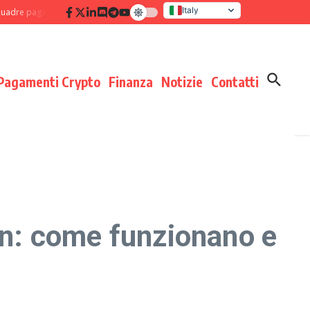
Italy
pagamenti: disciplina di processo che moltiplica i risultati
Verifica delle c
United States
Pagamenti Crypto
Finanza
Notizie
Contatti
n: come funzionano e