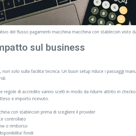
ivo del flusso pagamenti macchina macchina con stablecoin visto dal l
impatto sul business
non solo sulla facilita’ tecnica. Un buon setup riduce i passaggi manua
ndi.
 regole di accredito vanno scelti in modo da ridurre attrito in checkou
tteso e importo ricevuto.
hina con stablecoin prima di scegliere il provider
te controllato
view o rimborso
sponibilita’ fondi