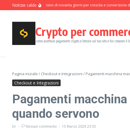
Salta al contenuto
Notizie calde
Programma intensivo di novanta giorni per crescita e conversione dei pa
Crypto per commer
come accettare pagamenti crypto e bitcoin sul tuo sito e far crescere il 
Pagina iniziale
/
Checkout e Integrazioni
/
Pagamenti macchina mac
Checkout e Integrazioni
Pagamenti macchina 
quando servono
Di
Nessun commento
15 Marzo 2026
23:35