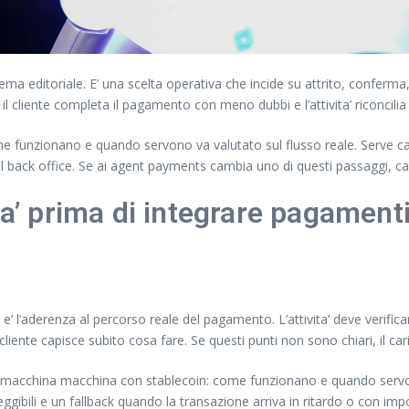
editoriale. E’ una scelta operativa che incide su attrito, conferma, 
 cliente completa il pagamento con meno dubbi e l’attivita’ riconcilia p
 funzionano e quando servono va valutato sul flusso reale. Serve ca
 nel back office. Se ai agent payments cambia uno di questi passaggi, 
ita’ prima di integrare pagame
 l’aderenza al percorso reale del pagamento. L’attivita’ deve verificar
liente capisce subito cosa fare. Se questi punti non sono chiari, il ca
ti macchina macchina con stablecoin: come funzionano e quando servono.
eggibili e un fallback quando la transazione arriva in ritardo o con imp