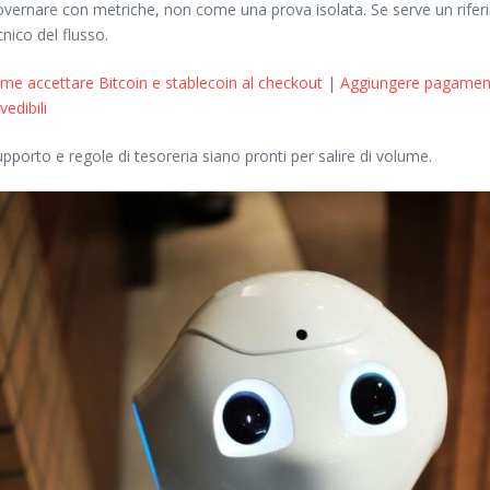
governare con metriche, non come una prova isolata. Se serve un rifer
ico del flusso.
me accettare Bitcoin e stablecoin al checkout
|
Aggiungere pagamenti 
edibili
orto e regole di tesoreria siano pronti per salire di volume.