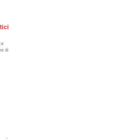
ici
ta
me di