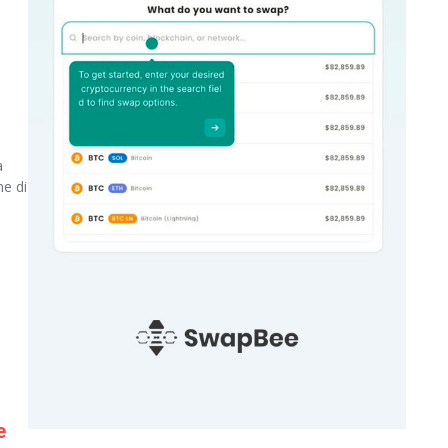
a
me di
e