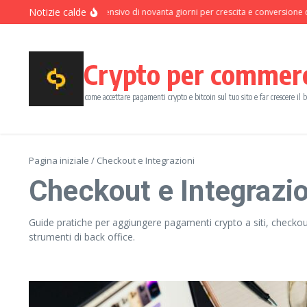
Salta al contenuto
Notizie calde
Programma intensivo di novanta giorni per crescita e conversione dei pa
Crypto per commer
come accettare pagamenti crypto e bitcoin sul tuo sito e far crescere il 
Pagina iniziale
/
Checkout e Integrazioni
Checkout e Integrazio
Guide pratiche per aggiungere pagamenti crypto a siti, checkou
strumenti di back office.