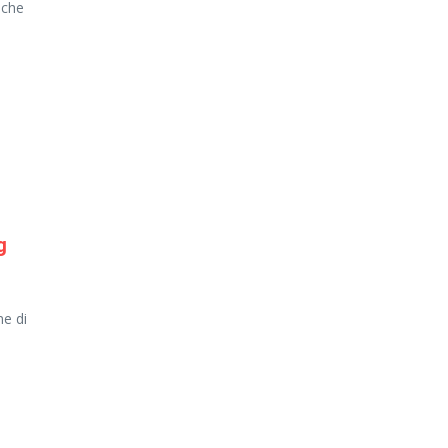
 che
g
me di