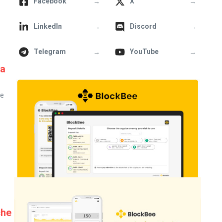
→
→
Facebook
X
→
→
LinkedIn
Discord
→
→
Telegram
YouTube
ca
he
che