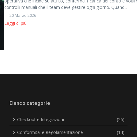
operativa che incide su attrito, conferma, ricarica del conto e volu
controlli manuali che il team deve gestire ogni giorno. Quand...
20 Marzo 2026
Leggi di più
Elenco categorie
Checkout e Integrazioni
(26)
Conformita' e Regolamentazione
(14)