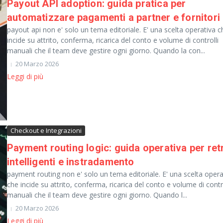
Payout API adoption: guida pratica per
automatizzare pagamenti a partner e fornitori
payout api non e' solo un tema editoriale. E' una scelta operativa c
incide su attrito, conferma, ricarica del conto e volume di controlli
manuali che il team deve gestire ogni giorno. Quando la con...
20 Marzo 2026
Leggi di più
Checkout e Integrazioni
Payment routing logic: guida operativa per ret
intelligenti e instradamento
payment routing non e' solo un tema editoriale. E' una scelta opera
che incide su attrito, conferma, ricarica del conto e volume di contro
manuali che il team deve gestire ogni giorno. Quando l...
20 Marzo 2026
Leggi di più