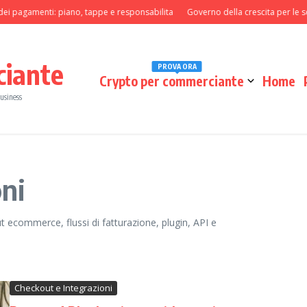
gamenti: piano, tappe e responsabilita
Governo della crescita per le squadre
ciante
PROVA ORA
Crypto per commerciante
Home
business
ni
t ecommerce, flussi di fatturazione, plugin, API e
Checkout e Integrazioni