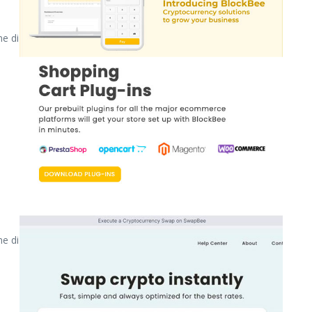
me di
me di