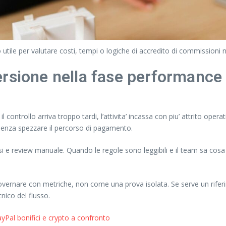
o utile per valutare costi, tempi o logiche di accredito di commissioni
ersione nella fase performanc
controllo arriva troppo tardi, l’attivita’ incassa con piu’ attrito opera
 senza spezzare il percorso di pagamento.
rsi e review manuale. Quando le regole sono leggibili e il team sa co
governare con metriche, non come una prova isolata. Se serve un rifer
ico del flusso.
Pal bonifici e crypto a confronto