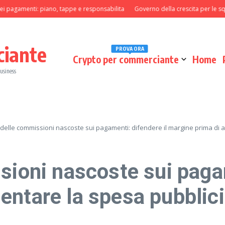
amenti: piano, tappe e responsabilita
Governo della crescita per le squadre 
ciante
PROVA ORA
Crypto per commerciante
Home
business
 delle commissioni nascoste sui pagamenti: difendere il margine prima di 
sioni nascoste sui pagam
ntare la spesa pubblici