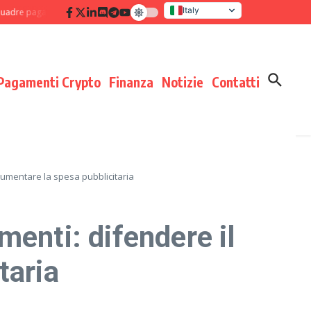
Italy
pagamenti: disciplina di processo che moltiplica i risultati
Verifica delle co
United States
Pagamenti Crypto
Finanza
Notizie
Contatti
aumentare la spesa pubblicitaria
enti: difendere il
taria