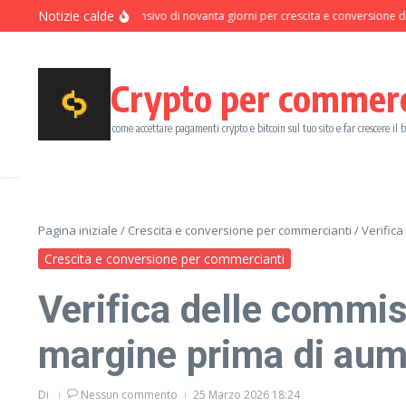
Salta al contenuto
Notizie calde
Programma intensivo di novanta giorni per crescita e conversione dei pag
Crypto per commer
come accettare pagamenti crypto e bitcoin sul tuo sito e far crescere il 
Pagina iniziale
/
Crescita e conversione per commercianti
/
Verifica
Crescita e conversione per commercianti
Verifica delle commis
margine prima di aume
Di
Nessun commento
25 Marzo 2026
18:24