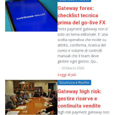
Gateway forex:
checklist tecnica
prima del go-live FX
forex payment gateway non e'
solo un tema editoriale. E' una
scelta operativa che incide su
attrito, conferma, ricarica del
conto e volume di controlli
manuali che il team deve
gestire ogni giorno. Qu...
20 Marzo 2026
Leggi di più
Sicurezza e Rischio
Gateway high risk:
gestire riserve e
continuita vendite
high risk payment gateway non