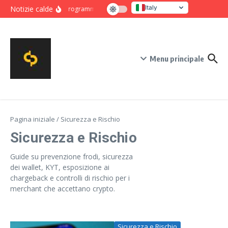
Salta al contenuto
Italy
Notizie calde
Programma intensivo di novanta giorni per crescita e co
United States
Menu principale
Pagina iniziale
/
Sicurezza e Rischio
Sicurezza e Rischio
Guide su prevenzione frodi, sicurezza
dei wallet, KYT, esposizione ai
chargeback e controlli di rischio per i
merchant che accettano crypto.
Sicurezza e Rischio