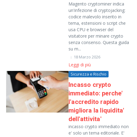
Magento cryptominer indica
un'infezione di cryptojacking:
codice malevolo inserito in
tema, estensioni o script che
usa CPU e browser del
visitatore per minare crypto
senza consenso. Questa guida
su m...
18 Marzo 2026
Leggi di più
Sicurezza e Rischio
Incasso crypto
immediato: perche'
l'accredito rapido
migliora la liquidita'
dell'attivita'
incasso crypto immediato non
e' solo un tema editoriale. E'