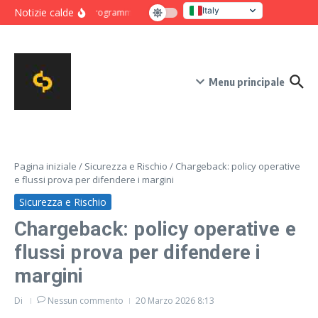
Salta al contenuto
Italy
Notizie calde
Programma intensivo di novanta giorni per crescita e co
United States
Menu principale
Pagina iniziale
/
Sicurezza e Rischio
/
Chargeback: policy operative
e flussi prova per difendere i margini
Sicurezza e Rischio
Chargeback: policy operative e
flussi prova per difendere i
margini
Di
Nessun commento
20 Marzo 2026
8:13