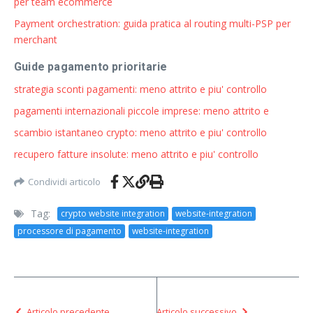
per team ecommerce
Payment orchestration: guida pratica al routing multi-PSP per
merchant
Guide pagamento prioritarie
strategia sconti pagamenti: meno attrito e piu' controllo
pagamenti internazionali piccole imprese: meno attrito e
scambio istantaneo crypto: meno attrito e piu' controllo
recupero fatture insolute: meno attrito e piu' controllo
Condividi articolo
Tag:
crypto website integration
website-integration
processore di pagamento
website-integration
Articolo precedente
Articolo successivo