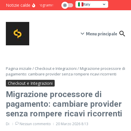
Salta al contenuto
Italy
Notizie calde
Programma intensivo di novanta giorni per crescita e co
United States
Menu principale
Pagina iniziale
/
Checkout e Integrazioni
/
Migrazione processore di
pagamento: cambiare provider senza rompere ricavi ricorrenti
Checkout e Integrazioni
Migrazione processore di
pagamento: cambiare provider
senza rompere ricavi ricorrenti
Di
Nessun commento
20 Marzo 2026
8:13