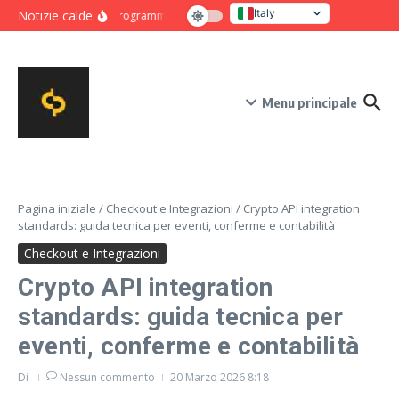
Salta al contenuto
Italy
Notizie calde
Programma intensivo di novanta giorni per crescita e co
United States
Menu principale
Pagina iniziale
/
Checkout e Integrazioni
/
Crypto API integration
standards: guida tecnica per eventi, conferme e contabilità
Checkout e Integrazioni
Crypto API integration
standards: guida tecnica per
eventi, conferme e contabilità
Di
Nessun commento
20 Marzo 2026
8:18