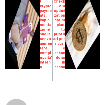
t
Check
crypto
out
payme
optimi
nts:
zation
imple
sprint
menta
plan:
zione
fix
snella
priorit
senza
ari per
aumen
ridurr
tare
e
compl
abban
essita'
dono
intern
in
a
cassa