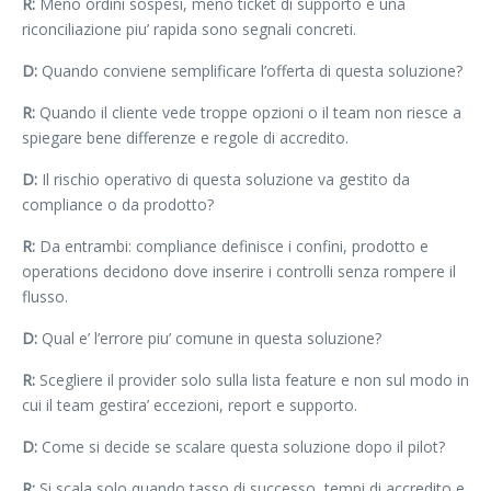
R:
Meno ordini sospesi, meno ticket di supporto e una
riconciliazione piu’ rapida sono segnali concreti.
D:
Quando conviene semplificare l’offerta di questa soluzione?
R:
Quando il cliente vede troppe opzioni o il team non riesce a
spiegare bene differenze e regole di accredito.
D:
Il rischio operativo di questa soluzione va gestito da
compliance o da prodotto?
R:
Da entrambi: compliance definisce i confini, prodotto e
operations decidono dove inserire i controlli senza rompere il
flusso.
D:
Qual e’ l’errore piu’ comune in questa soluzione?
R:
Scegliere il provider solo sulla lista feature e non sul modo in
cui il team gestira’ eccezioni, report e supporto.
D:
Come si decide se scalare questa soluzione dopo il pilot?
R:
Si scala solo quando tasso di successo, tempi di accredito e