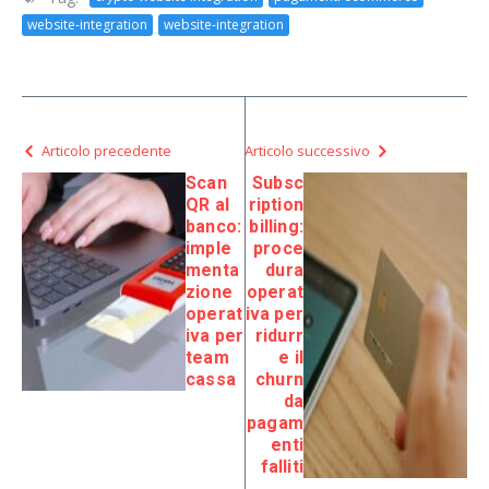
website-integration
website-integration
Articolo precedente
Articolo successivo
Scan
Subsc
QR al
ription
banco:
billing:
imple
proce
menta
dura
zione
operat
operat
iva per
iva per
ridurr
team
e il
cassa
churn
da
pagam
enti
falliti