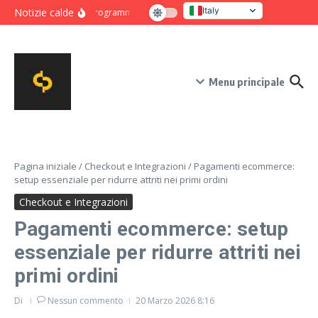
Salta al contenuto
Italy
Notizie calde
Programma intensivo di novanta giorni per crescita e co
United States
Menu principale
Pagina iniziale
/
Checkout e Integrazioni
/
Pagamenti ecommerce:
setup essenziale per ridurre attriti nei primi ordini
Checkout e Integrazioni
Pagamenti ecommerce: setup
essenziale per ridurre attriti nei
primi ordini
Di
Nessun commento
20 Marzo 2026
8:16