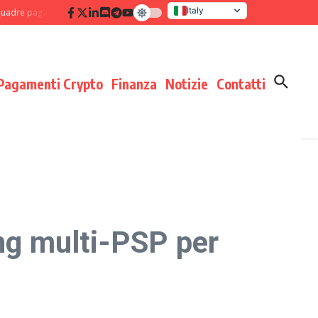
Italy
agamenti: disciplina di processo che moltiplica i risultati
Verifica delle co
United States
Pagamenti Crypto
Finanza
Notizie
Contatti
ing multi-PSP per