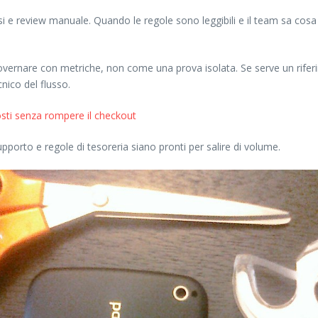
rsi e review manuale. Quando le regole sono leggibili e il team sa co
governare con metriche, non come una prova isolata. Se serve un rifer
ico del flusso.
costi senza rompere il checkout
orto e regole di tesoreria siano pronti per salire di volume.