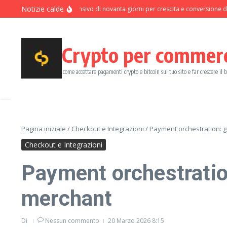
Salta al contenuto
Notizie calde
Programma intensivo di novanta giorni per crescita e conversione dei pag
Crypto per commer
come accettare pagamenti crypto e bitcoin sul tuo sito e far crescere il 
Pagina iniziale
/
Checkout e Integrazioni
/
Payment orchestration: g
Checkout e Integrazioni
Payment orchestration
merchant
Di
Nessun commento
20 Marzo 2026
8:15