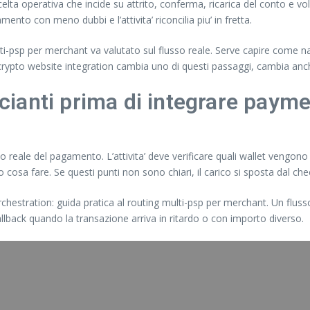
lta operativa che incide su attrito, conferma, ricarica del conto e vo
ento con meno dubbi e l’attivita’ riconcilia piu’ in fretta.
ti-psp per merchant va valutato sul flusso reale. Serve capire come na
e crypto website integration cambia uno di questi passaggi, cambia anc
ianti prima di integrare payme
o reale del pagamento. L’attivita’ deve verificare quali wallet vengon
o cosa fare. Se questi punti non sono chiari, il carico si sposta dal ch
rchestration: guida pratica al routing multi-psp per merchant. Un flusso
fallback quando la transazione arriva in ritardo o con importo diverso.