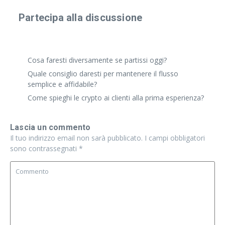
Partecipa alla discussione
Condividi un'esperienza reale o fai una domanda
specifica. Anche risposte brevi vanno benissimo.
Cosa faresti diversamente se partissi oggi?
Quale consiglio daresti per mantenere il flusso
semplice e affidabile?
Come spieghi le crypto ai clienti alla prima esperienza?
Lascia un commento
Il tuo indirizzo email non sarà pubblicato.
I campi obbligatori
sono contrassegnati
*