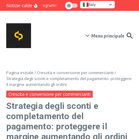
Salta al contenuto
Italy
Notizie calde
Programma intensivo di novanta giorni per crescita e co
United States
Menu principale
Pagina iniziale
/
Crescita e conversione per commercianti
/
Strategia degli sconti e completamento del pagamento: proteggere
il margine aumentando gli ordini
Crescita e conversione per commercianti
Strategia degli sconti e
completamento del
pagamento: proteggere il
margine aumentando gli ordini