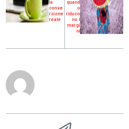
la
quand
conve
o
rsione
riduco
reale
no i
margi
ni