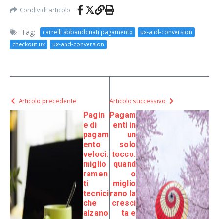
Condividi articolo
Tag:
carrelli abbandonati pagamento
ux-and-conversion
checkout ux
ux-and-conversion
Articolo precedente
Articolo successivo
Pagin
Pagam
e di
enti in
pagam
un
ento
solo
veloci:
tocco:
miglio
quand
ramen
o
ti
miglio
tecnici
rano la
che
cresci
alzano
ta e