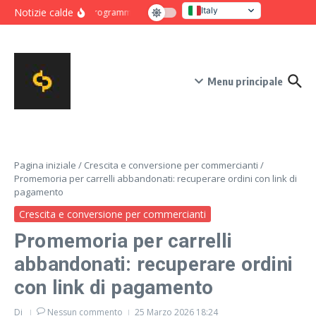
Salta al contenuto
Italy
Notizie calde
Programma intensivo di novanta giorni per crescita e co
United States
Menu principale
Pagina iniziale
/
Crescita e conversione per commercianti
/
Promemoria per carrelli abbandonati: recuperare ordini con link di
pagamento
Crescita e conversione per commercianti
Promemoria per carrelli
abbandonati: recuperare ordini
con link di pagamento
Di
Nessun commento
25 Marzo 2026
18:24