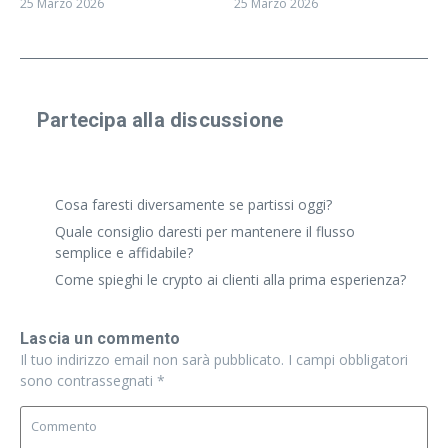
25 Marzo 2026
25 Marzo 2026
Partecipa alla discussione
Condividi un'esperienza reale o fai una domanda
specifica. Anche risposte brevi vanno benissimo.
Cosa faresti diversamente se partissi oggi?
Quale consiglio daresti per mantenere il flusso
semplice e affidabile?
Come spieghi le crypto ai clienti alla prima esperienza?
Lascia un commento
Il tuo indirizzo email non sarà pubblicato.
I campi obbligatori
sono contrassegnati
*