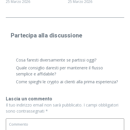
25 Marzo 2026
25 Marzo 2026
Partecipa alla discussione
Condividi un'esperienza reale o fai una domanda
specifica. Anche risposte brevi vanno benissimo.
Cosa faresti diversamente se partissi oggi?
Quale consiglio daresti per mantenere il flusso
semplice e affidabile?
Come spieghi le crypto ai clienti alla prima esperienza?
Lascia un commento
Il tuo indirizzo email non sarà pubblicato.
I campi obbligatori
sono contrassegnati
*