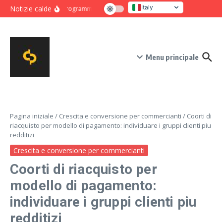
Salta al contenuto
Italy
Notizie calde
Programma intensivo di novanta giorni per crescita e co
United States
Menu principale
Pagina iniziale
/
Crescita e conversione per commercianti
/
Coorti di
riacquisto per modello di pagamento: individuare i gruppi clienti piu
redditizi
Crescita e conversione per commercianti
Coorti di riacquisto per
modello di pagamento:
individuare i gruppi clienti piu
redditizi