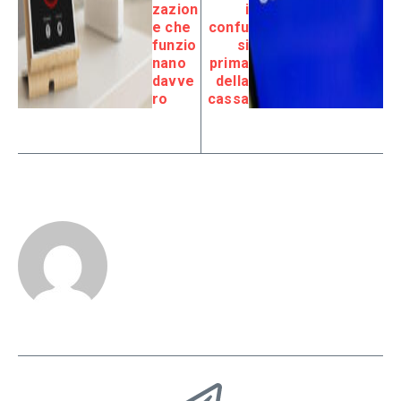
zazion
i
e che
confu
funzio
si
nano
prima
davve
della
ro
cassa