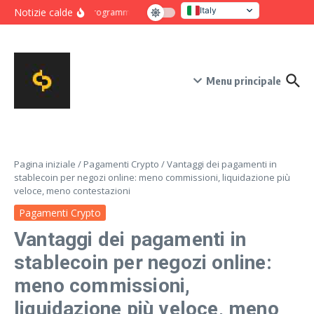
Salta al contenuto
Italy
Notizie calde
Programma intensivo di novanta giorni per crescita e co
United States
Menu principale
Pagina iniziale
/
Pagamenti Crypto
/
Vantaggi dei pagamenti in
stablecoin per negozi online: meno commissioni, liquidazione più
veloce, meno contestazioni
Pagamenti Crypto
Vantaggi dei pagamenti in
stablecoin per negozi online:
meno commissioni,
liquidazione più veloce, meno