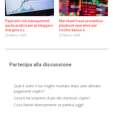
Payment risk management:
Merchant fraud prevention:
guida pratica per proteggere
playbook operativo per
margine e c ...
rischio basso e ...
23 Marzo 2026
23 Marzo 2026
Partecipa alla discussione
Condividi un'esperienza reale o fai una domanda
specifica. Anche risposte brevi vanno benissimo.
Qual è stato il tuo miglior risultato dopo aver attivato
pagamenti crypto?
Cosa ti ha sorpreso di più del checkout crypto?
Cosa faresti diversamente se partissi oggi?