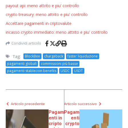
payout api: meno attrito e piu' controllo
crypto treasury: meno attrito e piu' controllo
Accettare pagamenti in criptovalute
incasso crypto immediato: meno attrito e piu' controllo
Condividi articolo
Tag:
BlockBee
chargeback
faster liquidazione
pagamenti globali
commissioni più basse
pagamenti stablecoin benefits
USDC
USDT
Articolo precedente
Articolo successivo
Pagam
Pagam
enti in
enti
cripto
crypto