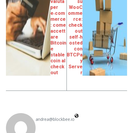
valuta
su
per
WooC
e‑com
omme
merce
rce:
: come
check
accett
out
are
self‑h
Bitcoin
osted
e
con
stable
BTCPa
coin al
y
check
Serve
out
r
andrea@blockbee.io