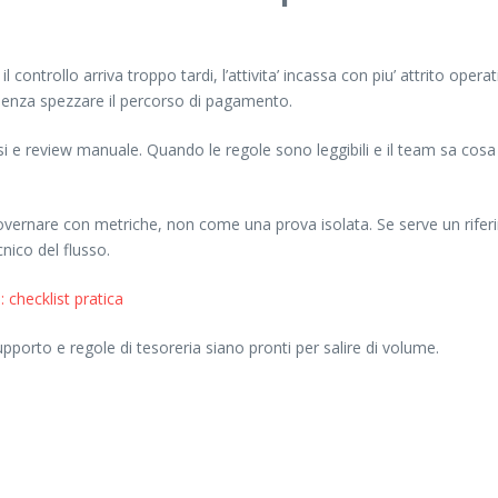
controllo arriva troppo tardi, l’attivita’ incassa con piu’ attrito opera
 senza spezzare il percorso di pagamento.
rsi e review manuale. Quando le regole sono leggibili e il team sa co
governare con metriche, non come una prova isolata. Se serve un rifer
ico del flusso.
checklist pratica
orto e regole di tesoreria siano pronti per salire di volume.