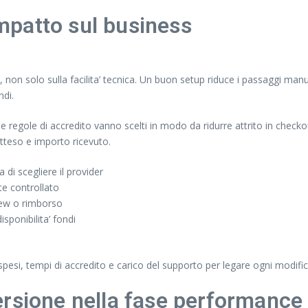
impatto sul business
non solo sulla facilita’ tecnica. Un buon setup riduce i passaggi manua
ndi.
 regole di accredito vanno scelti in modo da ridurre attrito in checkou
tteso e importo ricevuto.
 di scegliere il provider
te controllato
view o rimborso
sponibilita’ fondi
esi, tempi di accredito e carico del supporto per legare ogni modific
ersione nella fase performanc