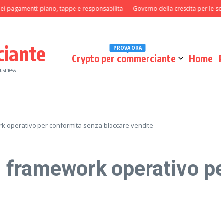
gamenti: piano, tappe e responsabilita
Governo della crescita per le squadre
ciante
PROVA ORA
Crypto per commerciante
Home
business
 operativo per conformita senza bloccare vendite
 framework operativo pe