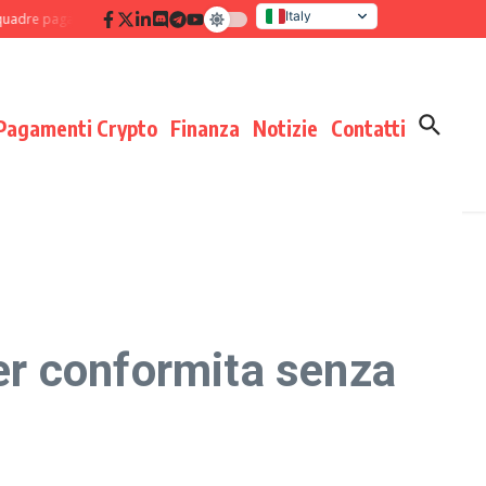
Italy
 pagamenti: disciplina di processo che moltiplica i risultati
Verifica delle c
United States
Pagamenti Crypto
Finanza
Notizie
Contatti
r conformita senza