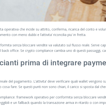
a operativa che incide su attrito, conferma, ricarica del conto e volum
ento con meno dubbi e l’attivita’ riconcilia piu’ in fretta.
rmita senza bloccare vendite va valutato sul flusso reale. Serve ca
 nel back office. Se crypto compliance cambia uno di questi passaggi, 
ianti prima di integrare paym
reale del pagamento. L’attivita’ deve verificare quali wallet vengono s
o cosa fare. Se questi punti non sono chiari, il carico si sposta dal ch
compliance: framework operativo per conformita senza bloccare vendite.
eggibili e un fallback quando la transazione arriva in ritardo o con imp