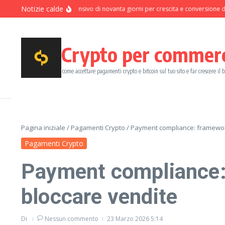
Salta al contenuto
Notizie calde
Programma intensivo di novanta giorni per crescita e conversione dei pa
Crypto per commer
come accettare pagamenti crypto e bitcoin sul tuo sito e far crescere il 
Pagina iniziale
/
Pagamenti Crypto
/
Payment compliance: framework
Pagamenti Crypto
Payment compliance:
bloccare vendite
Di
Nessun commento
23 Marzo 2026
5:14