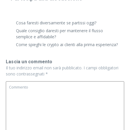
Condividi un'esperienza reale o fai una domanda
specifica. Anche risposte brevi vanno benissimo.
Cosa faresti diversamente se partissi oggi?
Quale consiglio daresti per mantenere il flusso
semplice e affidabile?
Come spieghi le crypto ai clienti alla prima esperienza?
Lascia un commento
Il tuo indirizzo email non sarà pubblicato.
I campi obbligatori
sono contrassegnati
*