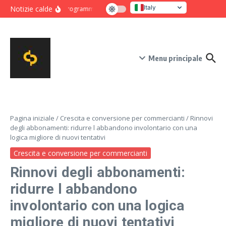
Salta al contenuto
Italy
Notizie calde
Programma intensivo di novanta giorni per crescita e co
United States
Menu principale
Pagina iniziale
/
Crescita e conversione per commercianti
/
Rinnovi
degli abbonamenti: ridurre l abbandono involontario con una
logica migliore di nuovi tentativi
Crescita e conversione per commercianti
Rinnovi degli abbonamenti:
ridurre l abbandono
involontario con una logica
migliore di nuovi tentativi