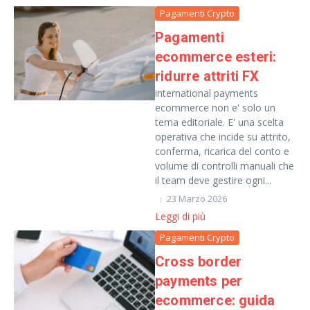
Pagamenti Crypto
Pagamenti
ecommerce esteri:
ridurre attriti FX
international payments
ecommerce non e' solo un
tema editoriale. E' una scelta
operativa che incide su attrito,
conferma, ricarica del conto e
volume di controlli manuali che
il team deve gestire ogni...
23 Marzo 2026
Leggi di più
Pagamenti Crypto
Cross border
payments per
ecommerce: guida