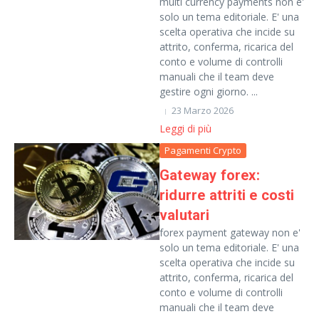
multi currency payments non e'
solo un tema editoriale. E' una
scelta operativa che incide su
attrito, conferma, ricarica del
conto e volume di controlli
manuali che il team deve
gestire ogni giorno. ...
23 Marzo 2026
Leggi di più
Pagamenti Crypto
Gateway forex:
ridurre attriti e costi
valutari
forex payment gateway non e'
solo un tema editoriale. E' una
scelta operativa che incide su
attrito, conferma, ricarica del
conto e volume di controlli
manuali che il team deve