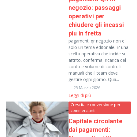
negozio: passaggi
operativi per
chiudere gli incassi
piu in fretta
pagamenti qr negozio non e'
solo un tema editoriale. E' una
scelta operativa che incide su
attrito, conferma, ricarica del
conto e volume di controlli
manuali che il team deve
gestire ogni giorno. Qua...
25 Marzo 2026
Leggi di più
Crescita e conversione per
commercianti
Capitale circolante
dai pagamenti: