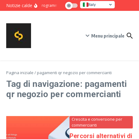
Salta al contenuto
Italy
Notizie calde
Programma intensivo di novanta giorni per crescita e co
United States
Menu principale
Pagina iniziale
/
pagamenti qr negozio per commercianti
Tag di navigazione: pagamenti
qr negozio per commercianti
Crescita e conversione per
commercianti
Percorsi alternativi di