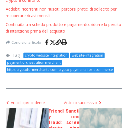
crypto a confronto
Addebiti ricorrenti non riusciti: percorsi pratici di sollecito per
recuperare ricavi mensili
Continuita tra scheda prodotto e pagamento: ridurre la perdita
di intenzione prima dell acquisto
Condividi articolo
Tag:
crypto website integration
website-integration
payment orchestration merchant
https-cryptoformerchants-com-crypto-payments-for-ecommerce
Articolo precedente
Articolo successivo
Friendl
Sancti
y
ons
fraud:
scree