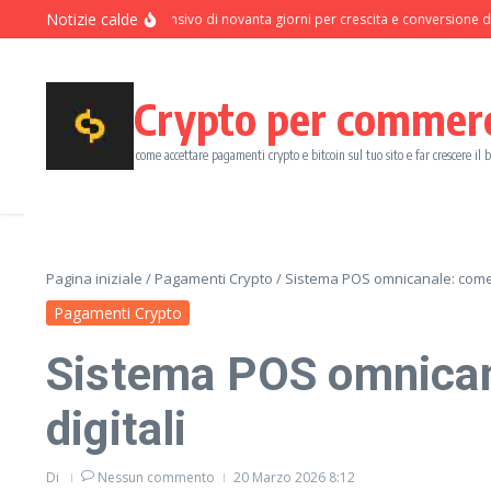
Salta al contenuto
Notizie calde
Programma intensivo di novanta giorni per crescita e conversione dei pag
Crypto per commer
come accettare pagamenti crypto e bitcoin sul tuo sito e far crescere il 
Pagina iniziale
/
Pagamenti Crypto
/
Sistema POS omnicanale: come un
Pagamenti Crypto
Sistema POS omnicana
digitali
Di
Nessun commento
20 Marzo 2026
8:12