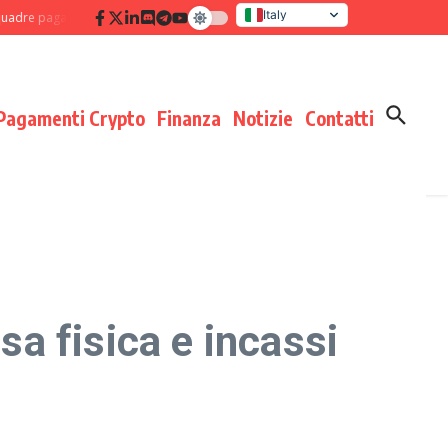
Italy
pagamenti: disciplina di processo che moltiplica i risultati
Verifica delle co
United States
Pagamenti Crypto
Finanza
Notizie
Contatti
a fisica e incassi