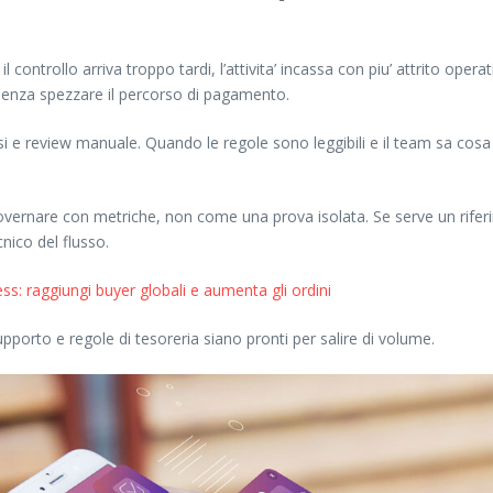
controllo arriva troppo tardi, l’attivita’ incassa con piu’ attrito opera
 senza spezzare il percorso di pagamento.
rsi e review manuale. Quando le regole sono leggibili e il team sa co
governare con metriche, non come una prova isolata. Se serve un rifer
ico del flusso.
s: raggiungi buyer globali e aumenta gli ordini
orto e regole di tesoreria siano pronti per salire di volume.