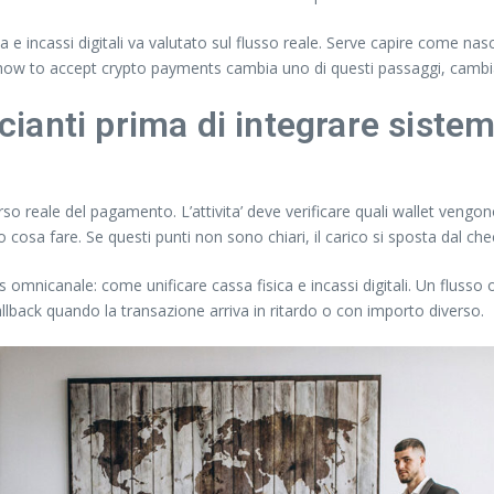
e incassi digitali va valutato sul flusso reale. Serve capire come nas
Se how to accept crypto payments cambia uno di questi passaggi, cambi
ianti prima di integrare siste
rso reale del pagamento. L’attivita’ deve verificare quali wallet vengo
o cosa fare. Se questi punti non sono chiari, il carico si sposta dal ch
s omnicanale: come unificare cassa fisica e incassi digitali. Un flusso o
fallback quando la transazione arriva in ritardo o con importo diverso.