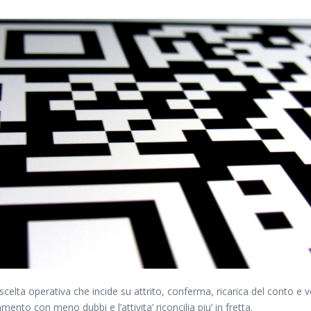
celta operativa che incide su attrito, conferma, ricarica del conto e v
ento con meno dubbi e l’attivita’ riconcilia piu’ in fretta.