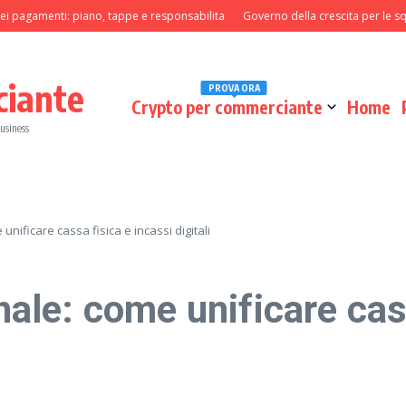
amenti: piano, tappe e responsabilita
Governo della crescita per le squadre 
ciante
PROVA ORA
Crypto per commerciante
Home
business
ificare cassa fisica e incassi digitali
le: come unificare cass