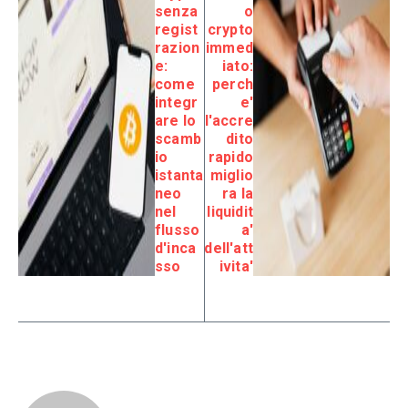
senza
o
regist
crypto
razion
immed
e:
iato:
come
perch
integr
e'
are lo
l'accre
scamb
dito
io
rapido
istanta
miglio
neo
ra la
nel
liquidit
flusso
a'
d'inca
dell'att
sso
ivita'