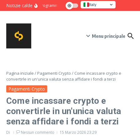
Salta al contenuto
Italy
Notizie calde
Programma intensivo di novanta giorni per crescita e co
United States
Menu principale
Pagina iniziale
/
Pagamenti Crypto
/
Come incassare crypto e
convertirle in un'unica valuta senza affidare i fondi a terzi
Pagamenti Crypto
Come incassare crypto e
convertirle in un'unica valuta
senza affidare i fondi a terzi
Di
Nessun commento
15 Marzo 2026
23:29