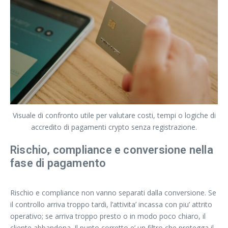
Visuale di confronto utile per valutare costi, tempi o logiche di
accredito di pagamenti crypto senza registrazione.
Rischio, compliance e conversione nella
fase di pagamento
Rischio e compliance non vanno separati dalla conversione. Se
il controllo arriva troppo tardi, l’attivita’ incassa con piu’ attrito
operativo; se arriva troppo presto o in modo poco chiaro, il
cliente abbandona. Il punto corretto e’ un filtro che protegga il