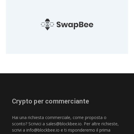
Crypto per commerciante
Hai una richiesta commerciale, come proposta o
sconto? Scrivici a
sales@blockbee.io
. Per altre richieste,
scrivi a
info@blockbee.io
e ti risponderemo il prima