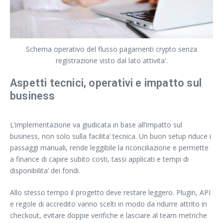
Schema operativo del flusso pagamenti crypto senza
registrazione visto dal lato attivita'.
Aspetti tecnici, operativi e impatto sul
business
L’implementazione va giudicata in base all’impatto sul
business, non solo sulla facilita’ tecnica. Un buon setup riduce i
passaggi manuali, rende leggibile la riconciliazione e permette
a finance di capire subito costi, tassi applicati e tempi di
disponibilita’ dei fondi.
Allo stesso tempo il progetto deve restare leggero. Plugin, API
e regole di accredito vanno scelti in modo da ridurre attrito in
checkout, evitare doppie verifiche e lasciare al team metriche