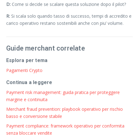
D:
Come si decide se scalare questa soluzione dopo il pilot?
R:
Si scala solo quando tasso di successo, tempi di accredito e
carico operativo restano sostenibili anche con piu’ volume.
Guide merchant correlate
Esplora per tema
Pagamenti Crypto
Continua a leggere
Payment risk management: guida pratica per proteggere
margine e continuita
Merchant fraud prevention: playbook operativo per rischio
basso e conversione stabile
Payment compliance: framework operativo per conformita
senza bloccare vendite