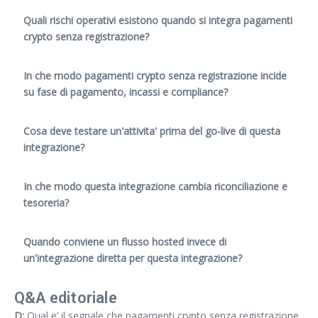
Quali rischi operativi esistono quando si integra pagamenti
crypto senza registrazione?
In che modo pagamenti crypto senza registrazione incide
su fase di pagamento, incassi e compliance?
Cosa deve testare un'attivita' prima del go-live di questa
integrazione?
In che modo questa integrazione cambia riconciliazione e
tesoreria?
Quando conviene un flusso hosted invece di
un'integrazione diretta per questa integrazione?
Q&A editoriale
D:
Qual e’ il segnale che pagamenti crypto senza registrazione