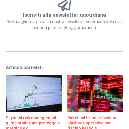
Iscriviti alla newsletter quotidiana
Resta aggiornato con la nostra newsletter settimanale. Iscriviti
per non perdere gli aggiornamenti.
Articoli correlati
Payment risk management:
Merchant fraud prevention:
guida pratica per proteggere
playbook operativo per
margine e c ...
rischio basso e ...