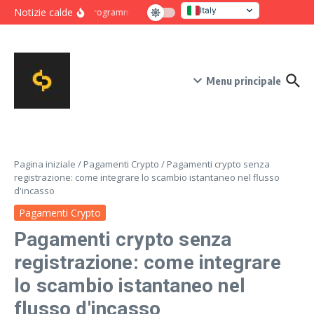
Salta al contenuto
Italy
Notizie calde
Programma intensivo di novanta giorni per crescita e co
United States
Menu principale
Pagina iniziale
/
Pagamenti Crypto
/
Pagamenti crypto senza
registrazione: come integrare lo scambio istantaneo nel flusso
d'incasso
Pagamenti Crypto
Pagamenti crypto senza
registrazione: come integrare
lo scambio istantaneo nel
flusso d'incasso