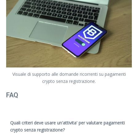
Visuale di supporto alle domande ricorrenti su pagamenti
crypto senza registrazione.
FAQ
Quali criteri deve usare un'attivita' per valutare pagamenti
crypto senza registrazione?