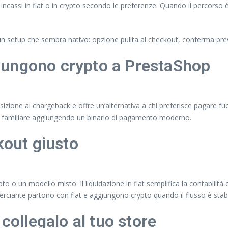
 incassi in fiat o in crypto secondo le preferenze. Quando il percorso è
 un setup che sembra nativo: opzione pulita al checkout, conferma preve
iungono crypto a PrestaShop
osizione ai chargeback e offre un’alternativa a chi preferisce pagare fuo
nza familiare aggiungendo un binario di pagamento moderno.
kout giusto
ypto o un modello misto. Il liquidazione in fiat semplifica la contabilità e
merciante partono con fiat e aggiungono crypto quando il flusso è stabi
collegalo al tuo store