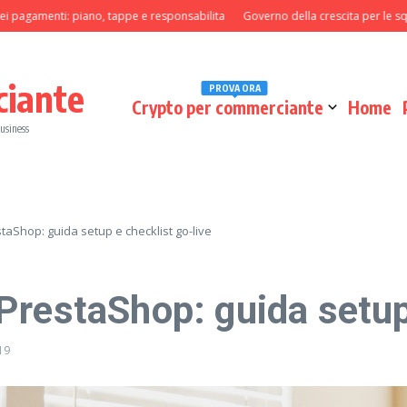
agamenti: piano, tappe e responsabilita
Governo della crescita per le squadre
ciante
PROVA ORA
Crypto per commerciante
Home
business
taShop: guida setup e checklist go-live
restaShop: guida setup 
19