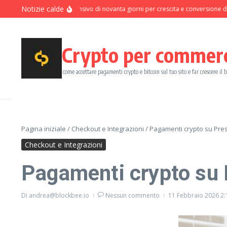
Salta al contenuto
Notizie calde
Programma intensivo di novanta giorni per crescita e conversione dei p
Crypto per commer
come accettare pagamenti crypto e bitcoin sul tuo sito e far crescere il 
Pagina iniziale
/
Checkout e Integrazioni
/
Pagamenti crypto su Pres
Checkout e Integrazioni
Pagamenti crypto su P
Di
andrea@blockbee.io
Nessun commento
11 Febbraio 2026
2: