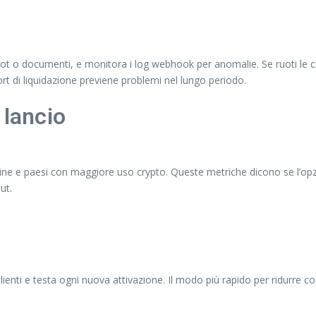
nshot o documenti, e monitora i log webhook per anomalie. Se ruoti le c
ort di liquidazione previene problemi nel lungo periodo.
 lancio
e e paesi con maggiore uso crypto. Queste metriche dicono se l’opzi
ut.
clienti e testa ogni nuova attivazione. Il modo più rapido per ridurre c