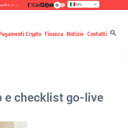
Italy
 pagamenti: disciplina di processo che moltiplica i risultati
Verifica delle 
United States
Pagamenti Crypto
Finanza
Notizie
Contatti
e checklist go-live