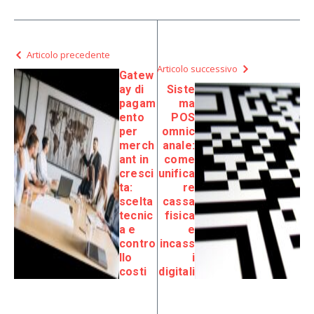
Articolo precedente
Articolo successivo
Gatew
ay di
Siste
pagam
ma
ento
POS
per
omnic
merch
anale:
ant in
come
cresci
unifica
ta:
re
scelta
cassa
tecnic
fisica
a e
e
contro
incass
llo
i
costi
digitali