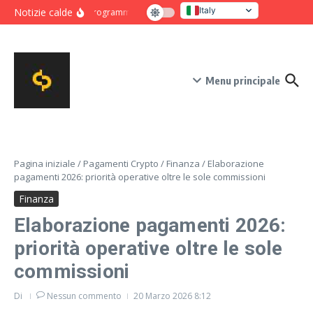
Salta al contenuto
Italy
Notizie calde
Programma intensivo di novanta giorni per crescita e co
United States
Menu principale
Pagina iniziale
/
Pagamenti Crypto
/
Finanza
/
Elaborazione
pagamenti 2026: priorità operative oltre le sole commissioni
Finanza
Elaborazione pagamenti 2026:
priorità operative oltre le sole
commissioni
Di
Nessun commento
20 Marzo 2026
8:12