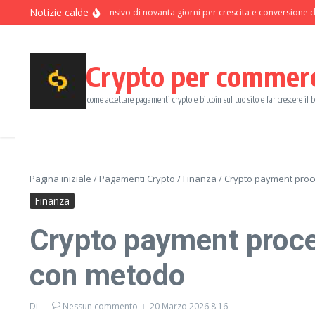
Salta al contenuto
Notizie calde
Programma intensivo di novanta giorni per crescita e conversione dei pa
Crypto per commer
come accettare pagamenti crypto e bitcoin sul tuo sito e far crescere il 
Pagina iniziale
/
Pagamenti Crypto
/
Finanza
/
Crypto payment proce
Finanza
Crypto payment proces
con metodo
Di
Nessun commento
20 Marzo 2026
8:16