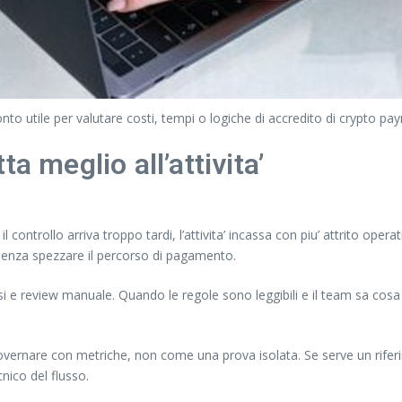
onto utile per valutare costi, tempi o logiche di accredito di crypto p
a meglio all’attivita’
controllo arriva troppo tardi, l’attivita’ incassa con piu’ attrito opera
 senza spezzare il percorso di pagamento.
rsi e review manuale. Quando le regole sono leggibili e il team sa co
governare con metriche, non come una prova isolata. Se serve un rifer
ico del flusso.