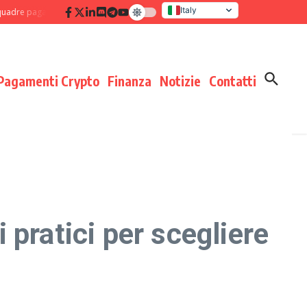
Italy
pagamenti: disciplina di processo che moltiplica i risultati
Verifica delle c
United States
Pagamenti Crypto
Finanza
Notizie
Contatti
pratici per scegliere