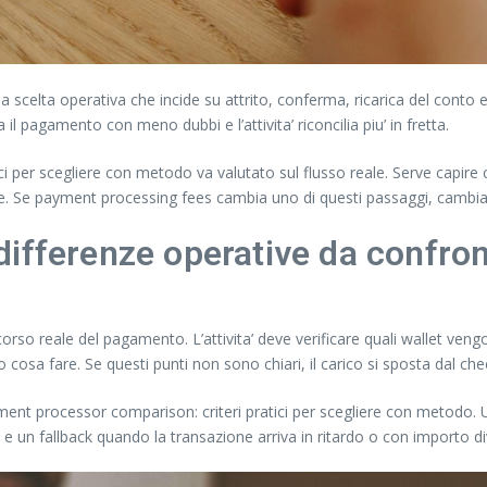
 scelta operativa che incide su attrito, conferma, ricarica del conto e
il pagamento con meno dubbi e l’attivita’ riconcilia piu’ in fretta.
i per scegliere con metodo va valutato sul flusso reale. Serve capire 
ice. Se payment processing fees cambia uno di questi passaggi, cambia
ifferenze operative da confro
corso reale del pagamento. L’attivita’ deve verificare quali wallet ven
o cosa fare. Se questi punti non sono chiari, il carico si sposta dal ch
yment processor comparison: criteri pratici per scegliere con metodo. Un
i e un fallback quando la transazione arriva in ritardo o con importo d