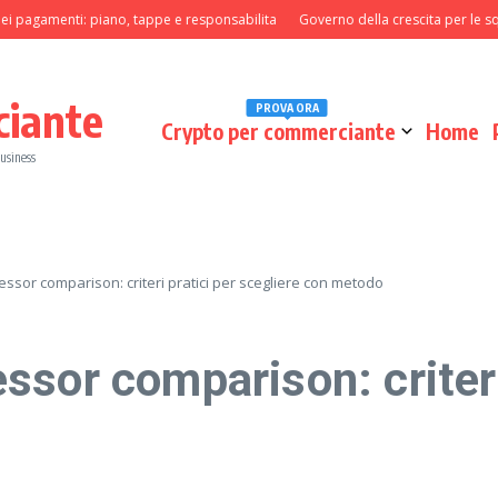
gamenti: piano, tappe e responsabilita
Governo della crescita per le squadre 
ciante
PROVA ORA
Crypto per commerciante
Home
business
ssor comparison: criteri pratici per scegliere con metodo
sor comparison: criteri 