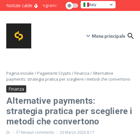
Salta al contenuto
Italy
Notizie calde
Programma intensivo di novanta giorni per crescita e co
United States
Menu principale
Pagina iniziale
/
Pagamenti Crypto
/
Finanza
/
Alternative
payments: strategia pratica per scegliere i metodi che convertono
Finanza
Alternative payments:
strategia pratica per scegliere i
metodi che convertono
Di
Nessun commento
20 Marzo 2026
8:17