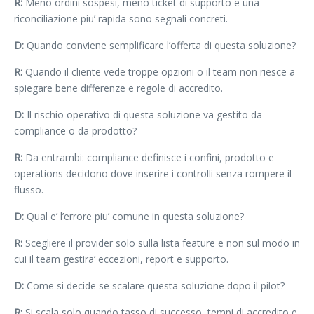
R:
Meno ordini sospesi, meno ticket di supporto e una
riconciliazione piu’ rapida sono segnali concreti.
D:
Quando conviene semplificare l’offerta di questa soluzione?
R:
Quando il cliente vede troppe opzioni o il team non riesce a
spiegare bene differenze e regole di accredito.
D:
Il rischio operativo di questa soluzione va gestito da
compliance o da prodotto?
R:
Da entrambi: compliance definisce i confini, prodotto e
operations decidono dove inserire i controlli senza rompere il
flusso.
D:
Qual e’ l’errore piu’ comune in questa soluzione?
R:
Scegliere il provider solo sulla lista feature e non sul modo in
cui il team gestira’ eccezioni, report e supporto.
D:
Come si decide se scalare questa soluzione dopo il pilot?
R:
Si scala solo quando tasso di successo, tempi di accredito e