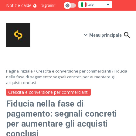
Salta al contenuto
Italy
Notizie calde
Programma intensivo di novanta giorni per crescita e co
United States
Menu principale
Pagina iniziale
/
Crescita e conversione per commercianti
/
Fiducia
nella fase di pagamento: segnali concreti per aumentare gli
acquisti conclusi
Crescita e conversione per commercianti
Fiducia nella fase di
pagamento: segnali concreti
per aumentare gli acquisti
conclusi