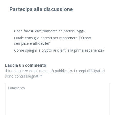
Partecipa alla discussione
Condividi un'esperienza reale o fai una domanda
specifica. Anche risposte brevi vanno benissimo.
Cosa faresti diversamente se partissi oggi?
Quale consiglio daresti per mantenere il flusso
semplice e affidabile?
Come spieghi le crypto ai clienti alla prima esperienza?
Lascia un commento
Il tuo indirizzo email non sarà pubblicato.
I campi obbligatori
sono contrassegnati
*