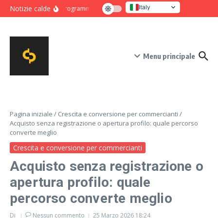
Salta al contenuto
Italy
Notizie calde
Programma intensivo di novanta giorni per crescita e co
United States
Menu principale
Pagina iniziale
/
Crescita e conversione per commercianti
/
Acquisto senza registrazione o apertura profilo: quale percorso
converte meglio
Crescita e conversione per commercianti
Acquisto senza registrazione o
apertura profilo: quale
percorso converte meglio
Di
Nessun commento
25 Marzo 2026
18:24