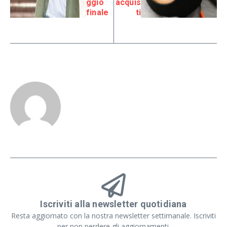
ggio
acquis
finale
ti
Iscriviti alla newsletter quotidiana
Resta aggiornato con la nostra newsletter settimanale. Iscriviti
per non perdere gli aggiornamenti.