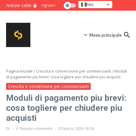
Salta al contenuto
Italy
Notizie calde
Programma intensivo di novanta giorni per crescita e co
United States
Menu principale
Pagina iniziale
/
Crescita e conversione per commercianti
/
Moduli
di pagamento piu brevi: cosa togliere per chiudere piu acquisti
Crescita e conversione per commercianti
Moduli di pagamento piu brevi:
cosa togliere per chiudere piu
acquisti
Di
Nessun commento
25 Marzo 2026
18:24