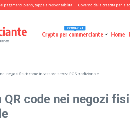
amenti: piano, tappe e responsabilita
Governo della crescita per le squadre 
ciante
PROVA ORA
Crypto per commerciante
Home
business
ei negozi fisici: come incassare senza POS tradizionale
 QR code nei negozi fis
le