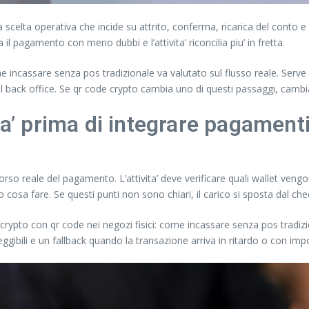
scelta operativa che incide su attrito, conferma, ricarica del conto e
il pagamento con meno dubbi e l’attivita’ riconcilia piu’ in fretta.
e incassare senza pos tradizionale va valutato sul flusso reale. Ser
 nel back office. Se qr code crypto cambia uno di questi passaggi, camb
ta’ prima di integrare pagament
orso reale del pagamento. L’attivita’ deve verificare quali wallet ven
o cosa fare. Se questi punti non sono chiari, il carico si sposta dal ch
crypto con qr code nei negozi fisici: come incassare senza pos tradizio
eggibili e un fallback quando la transazione arriva in ritardo o con imp