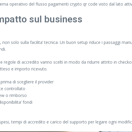
ema operativo del flusso pagamenti crypto qr code visto dal lato attivi
impatto sul business
non solo sulla facilita’ tecnica. Un buon setup riduce i passaggi manua
ndi.
 regole di accredito vanno scelti in modo da ridurre attrito in checkou
tteso e importo ricevuto.
prima di scegliere il provider
te controllato
view o rimborso
sponibilita’ fondi
esi, tempi di accredito e carico del supporto per legare ogni modific