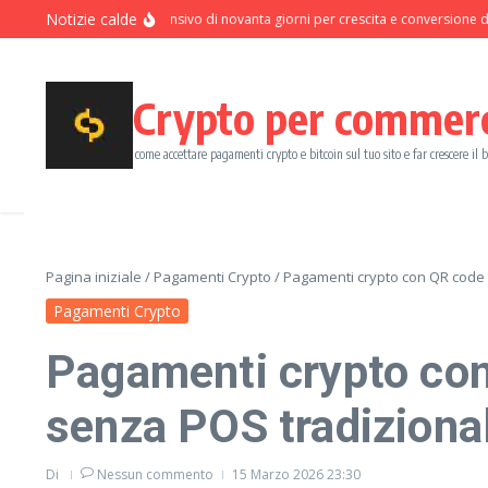
Salta al contenuto
Notizie calde
Programma intensivo di novanta giorni per crescita e conversione dei pag
Crypto per commer
come accettare pagamenti crypto e bitcoin sul tuo sito e far crescere il 
Pagina iniziale
/
Pagamenti Crypto
/
Pagamenti crypto con QR code n
Pagamenti Crypto
Pagamenti crypto con
senza POS tradiziona
Di
Nessun commento
15 Marzo 2026
23:30