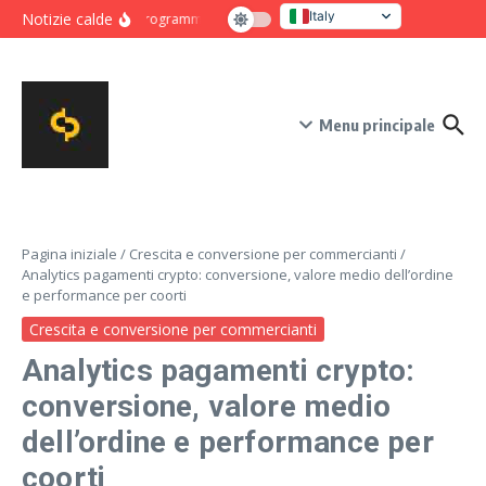
Salta al contenuto
Italy
Notizie calde
Programma intensivo di novanta giorni per crescita e co
United States
Menu principale
Pagina iniziale
/
Crescita e conversione per commercianti
/
Analytics pagamenti crypto: conversione, valore medio dell’ordine
e performance per coorti
Crescita e conversione per commercianti
Analytics pagamenti crypto:
conversione, valore medio
dell’ordine e performance per
coorti