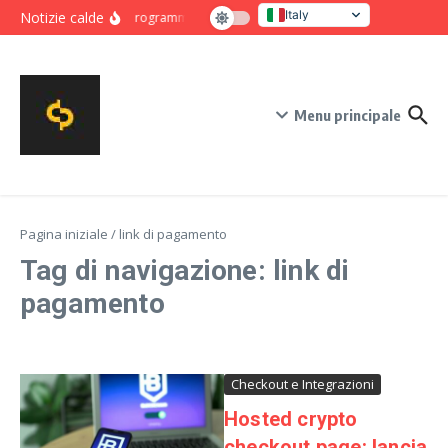
Salta al contenuto
Italy
Notizie calde
Programma intensivo di novanta giorni per crescita e co
United States
Menu principale
Pagina iniziale
/
link di pagamento
Tag di navigazione: link di
pagamento
Checkout e Integrazioni
Hosted crypto
checkout page: lancia