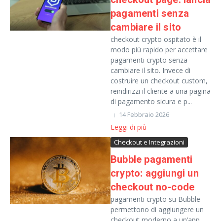
pagamenti senza
cambiare il sito
checkout crypto ospitato è il
modo più rapido per accettare
pagamenti crypto senza
cambiare il sito. Invece di
costruire un checkout custom,
reindirizzi il cliente a una pagina
di pagamento sicura e p...
14 Febbraio 2026
Leggi di più
Checkout e Integrazioni
Bubble pagamenti
crypto: aggiungi un
checkout no-code
pagamenti crypto su Bubble
permettono di aggiungere un
checkout moderno a un’app