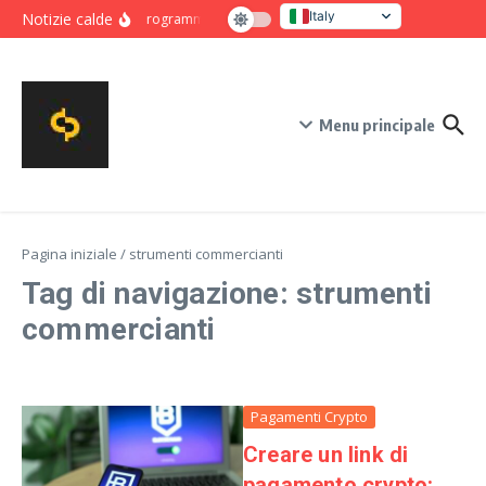
Salta al contenuto
Italy
Notizie calde
Programma intensivo di novanta giorni per crescita e co
United States
Menu principale
Pagina iniziale
/
strumenti commercianti
Tag di navigazione: strumenti
commercianti
Pagamenti Crypto
Creare un link di
pagamento crypto: