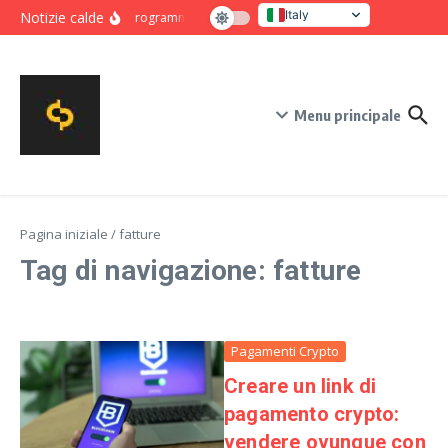
Salta al contenuto
Italy
Notizie calde
Programma intensivo di novanta giorni per crescita e co
United States
Menu principale
Pagina iniziale
/
fatture
Tag di navigazione: fatture
Pagamenti Crypto
Creare un link di
pagamento crypto:
vendere ovunque con