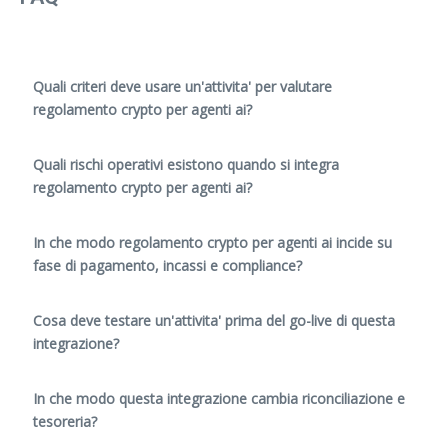
Quali criteri deve usare un'attivita' per valutare
regolamento crypto per agenti ai?
Quali rischi operativi esistono quando si integra
regolamento crypto per agenti ai?
In che modo regolamento crypto per agenti ai incide su
fase di pagamento, incassi e compliance?
Cosa deve testare un'attivita' prima del go-live di questa
integrazione?
In che modo questa integrazione cambia riconciliazione e
tesoreria?