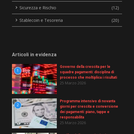
Sicurezza e Rischio
(12)
Stablecoin e Tesoreria
(20)
Articoli in evidenza
Governo della crescita per le
1
squadre pagamenti: disciplina di
processo che moltiplica i risultati
25 Marzo 2026
Programma intensivo di novanta
2
giorni per crescita e conversione
dei pagamenti: piano, tappe e
responsabilita
25 Marzo 2026