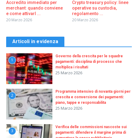
Accredito immediato per
Crypto treasury policy: linee
merchant: quando conviene
operative su custodia,
e come attivarl ...
regolamento ...
20 Marzo 2026
20 Marzo 2026
Articoli in evidenza
Governo della crescita per le squadre
1
pagamenti: disciplina di processo che
moltiplica i risultati
25 Marzo 2026
Programma intensivo di novanta giorni per
2
crescita e conversione dei pagamenti:
piano, tappe e responsabilita
25 Marzo 2026
Verifica delle commissioni nascoste sui
3
pagamenti: difendere il margine prima di
aumentare la spesa pubblicitaria