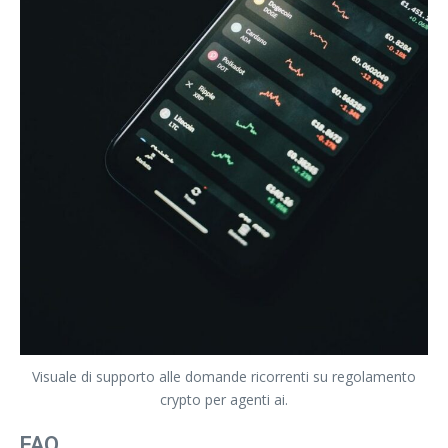
Visuale di supporto alle domande ricorrenti su regolamento
crypto per agenti ai.
FAQ