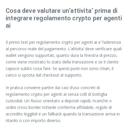
Cosa deve valutare un’attivita’ prima di
integrare regolamento crypto per agenti
ai
Il primo test per regolamento crypto per agenti ai e’ l’aderenza
al percorso reale del pagamento. L’attivita’ deve verificare quali
wallet vengono supportati, quanto dura la finestra di prezzo,
come viene mostrato lo stato della transazione e se il cliente
capisce subito cosa fare. Se questi punti non sono chiari, il
carico si sposta dal checkout al supporto.
In pratica conviene partire dai casi d’uso concreti di
regolamento crypto per agenti ai senza colli di bottiglia
custodial. Un flusso orientato a depositi rapidi, ricariche o
ordini cross-border richiede conferma affidabile, regole di
accredito leggibili e un fallback quando la transazione arriva in
ritardo o con importo diverso.