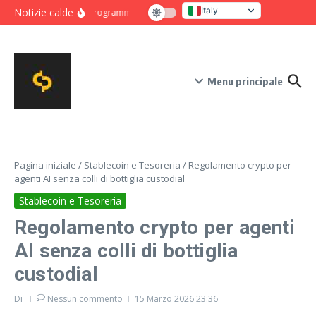
Salta al contenuto
Italy
Notizie calde
Programma intensivo di novanta giorni per crescita e co
United States
Menu principale
Pagina iniziale
/
Stablecoin e Tesoreria
/
Regolamento crypto per
agenti AI senza colli di bottiglia custodial
Stablecoin e Tesoreria
Regolamento crypto per agenti
AI senza colli di bottiglia
custodial
Di
Nessun commento
15 Marzo 2026
23:36