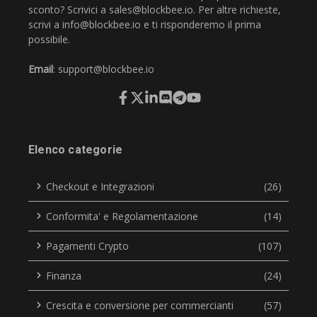
sconto? Scrivici a
sales@blockbee.io
. Per altre richieste,
scrivi a
info@blockbee.io
e ti risponderemo il prima
possibile.
Email
:
support@blockbee.io
Elenco categorie
Checkout e Integrazioni
(26)
Conformita' e Regolamentazione
(14)
Pagamenti Crypto
(107)
Finanza
(24)
Crescita e conversione per commercianti
(57)