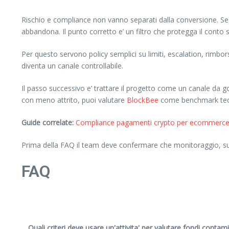
Rischio e compliance non vanno separati dalla conversione. Se il 
abbandona. Il punto corretto e’ un filtro che protegga il conto
Per questo servono policy semplici su limiti, escalation, rimbo
diventa un canale controllabile.
Il passo successivo e’ trattare il progetto come un canale da 
con meno attrito, puoi valutare
BlockBee
come benchmark tecn
Guide correlate:
Compliance pagamenti crypto per ecommerce: 
Prima della FAQ il team deve confermare che monitoraggio, supp
FAQ
Quali criteri deve usare un'attivita' per valutare fondi conta