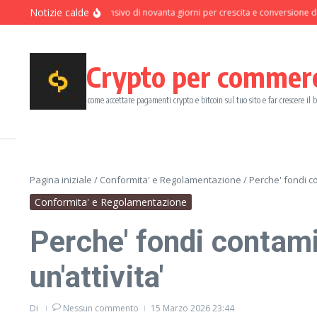
Salta al contenuto
Notizie calde
Programma intensivo di novanta giorni per crescita e conversione dei p
Crypto per commer
come accettare pagamenti crypto e bitcoin sul tuo sito e far crescere il 
Pagina iniziale
/
Conformita' e Regolamentazione
/
Perche' fondi co
Conformita' e Regolamentazione
Perche' fondi contami
un'attivita'
Di
Nessun commento
15 Marzo 2026
23:44