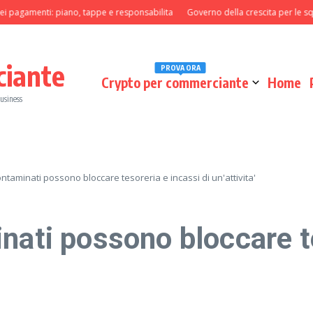
agamenti: piano, tappe e responsabilita
Governo della crescita per le squadre
ciante
PROVA ORA
Crypto per commerciante
Home
business
ntaminati possono bloccare tesoreria e incassi di un'attivita'
nati possono bloccare te