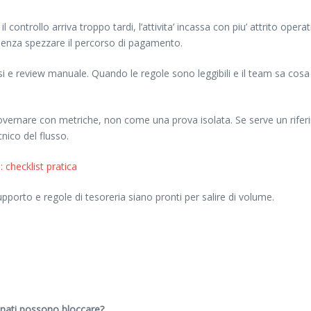
controllo arriva troppo tardi, l’attivita’ incassa con piu’ attrito opera
 senza spezzare il percorso di pagamento.
rsi e review manuale. Quando le regole sono leggibili e il team sa co
governare con metriche, non come una prova isolata. Se serve un rifer
ico del flusso.
checklist pratica
orto e regole di tesoreria siano pronti per salire di volume.
minati possono bloccare?