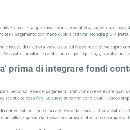
le. E’ una scelta operativa che incide su attrito, conferma, ricarica d
leta il pagamento con meno dubbi e l’attivita’ riconcilia piu’ in fretta.
e incassi di un’attivita’ va valutato sul flusso reale. Serve capire co
ice. Se crypto compliance cambia uno di questi passaggi, cambia anche 
ta’ prima di integrare fondi co
za al percorso reale del pagamento. L’attivita’ deve verificare quali w
apisce subito cosa fare. Se questi punti non sono chiari, il carico si s
di contaminati possono bloccare tesoreria e incassi di un’attivita’. Un f
i e un fallback quando la transazione arriva in ritardo o con importo d