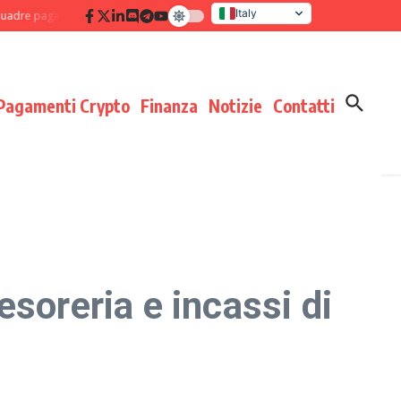
Italy
 pagamenti: disciplina di processo che moltiplica i risultati
Verifica delle 
United States
Pagamenti Crypto
Finanza
Notizie
Contatti
soreria e incassi di