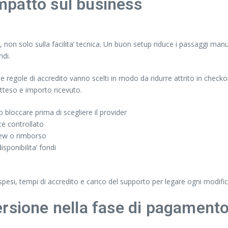
impatto sul business
non solo sulla facilita’ tecnica. Un buon setup riduce i passaggi manua
ndi.
 regole di accredito vanno scelti in modo da ridurre attrito in checkou
tteso e importo ricevuto.
o bloccare prima di scegliere il provider
te controllato
view o rimborso
sponibilita’ fondi
esi, tempi di accredito e carico del supporto per legare ogni modific
rsione nella fase di pagament